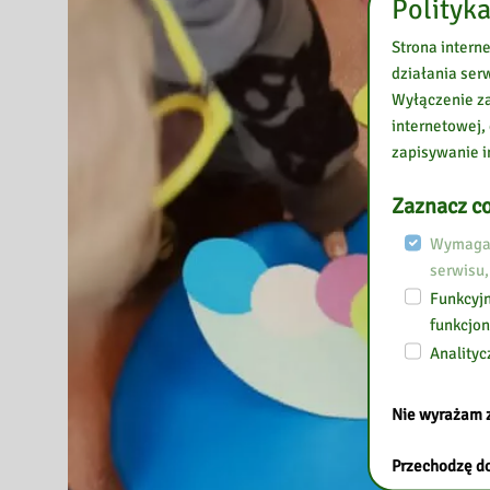
Polityka
Strona intern
działania ser
Wyłączenie za
internetowej,
zapisywanie i
Zaznacz co
Wymagan
serwisu,
Funkcyjn
funkcjon
Analityc
Nie wyrażam 
Przechodzę do