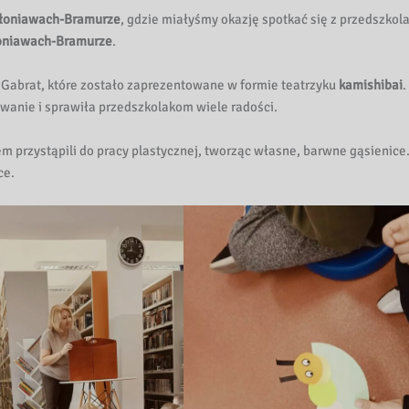
Płoniawach-Bramurze
, gdzie miałyśmy okazję spotkać się z przedszkol
łoniawach-Bramurze
.
Gabrat, które zostało zaprezentowane w formie teatrzyku
kamishibai
.
anie i sprawiła przedszkolakom wiele radości.
przystąpili do pracy plastycznej, tworząc własne, barwne gąsienice
ce.