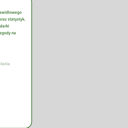
prawidłowego
raz statystyk.
darki
 zgody na
łania