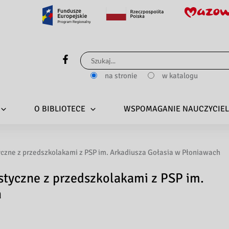
Szukaj
dla:
na stronie
w katalogu
O BIBLIOTECE
WSPOMAGANIE NAUCZYCIEL
yczne z przedszkolakami z PSP im. Arkadiusza Gołasia w Płoniawach
styczne z przedszkolakami z PSP im.
h