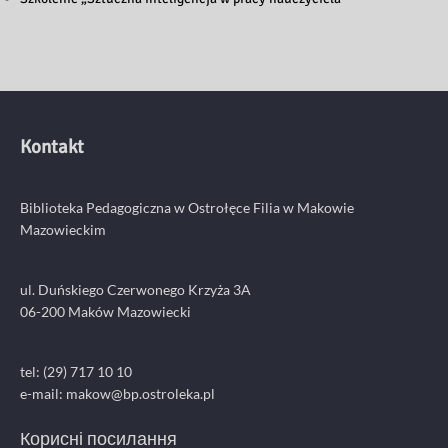
Kontakt
Biblioteka Pedagogiczna w Ostrołęce Filia w Makowie
Mazowieckim
ul. Duńskiego Czerwonego Krzyża 3A
06-200 Maków Mazowiecki
tel: (29) 717 10 10
e-mail:
makow@bp.ostroleka.pl
Корисні посилання