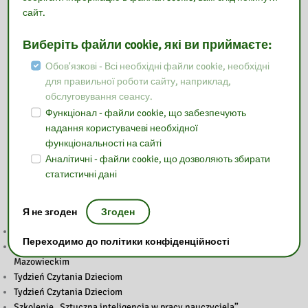
сайт.
Виберіть файли cookie, які ви приймаєте:
Обов'язкові - Всі необхідні файли cookie, необхідні
для правильної роботи сайту, наприклад,
обслуговування сеансу.
Функціонал - файли cookie, що забезпечують
надання користувачеві необхідної
функціональності на сайті
Аналітичні - файли cookie, що дозволяють збирати
Читати
статистичні дані
Я не згоден
Згоден
Warsztaty LEGO inspirowane książką
Переходимо до політики конфіденційності
Biblioteka Pedagogiczna na I Targach Edukacji i Pracy w Makowie
Mazowieckim
Tydzień Czytania Dzieciom
Tydzień Czytania Dzieciom
Szkolenie „Sztuczna inteligencja w pracy nauczyciela”