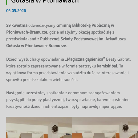
Gołasia w Płoniawach
06.05.2026
29 kwietnia
odwiedziłyśmy
Gminną Bibliotekę Publiczną w
Płoniawach-Bramurze
, gdzie miałyśmy okazję spotkać się z
przedszkolakami z
Publicznej Szkoły Podstawowej im. Arkadiusza
Gołasia w Płoniawach-Bramurze
.
Dzieci wysłuchały opowiadania
„Magiczna gąsienica”
Beaty Gabrat,
które zostało zaprezentowane w formie teatrzyku
kamishibai
. Ta
wyjątkowa forma przedstawienia wzbudziła duże zainteresowanie i
sprawiła przedszkolakom wiele radości.
Następnie uczestnicy spotkania z ogromnym zaangażowaniem
przystąpili do pracy plastycznej, tworząc własne, barwne gąsienice.
Kreatywność dzieci i ich entuzjazm były naprawdę imponujące.