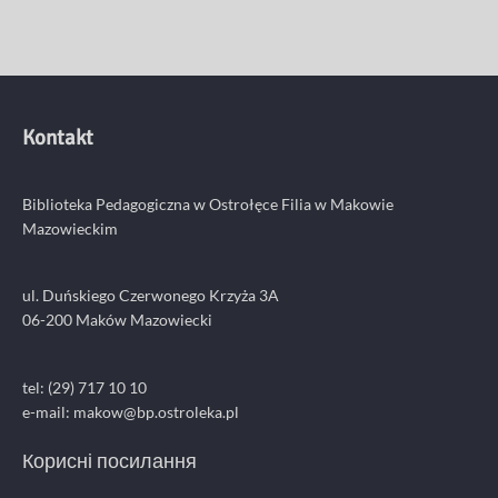
Kontakt
Biblioteka Pedagogiczna w Ostrołęce Filia w Makowie
Mazowieckim
ul. Duńskiego Czerwonego Krzyża 3A
06-200 Maków Mazowiecki
tel: (29) 717 10 10
e-mail:
makow@bp.ostroleka.pl
Корисні посилання