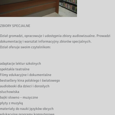
ZBIORY SPECJALNE
Dział gromadzi, opracowuje i udostępnia zbiory audiowizualne. Prowadzi
dokumentację i warsztat informacyjny zbiorów specjalnych.
Dział oferuje swoim czytelnikom:
adaptacje lektur szkolnych
spektakle teatralne
filmy edukacyjne i dokumentalne
bestsellery kina polskiego i światowego
audiobooki dla dzieci i dorosłych
słuchowiska
bajki słowno – muzyczne
płyty z muzyką
materiały do nauki języków obcych
edukacyjne programy komputerowe