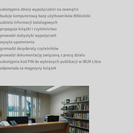
udostępnia zbiory wypożyczalni na zewnątrz
buduje komputerową bazę użytkowników Biblioteki
udziela informacji katalogowych
propaguje książki i czytelnictwo
prowadzi statystyki wypożyczeń
wysyła upomnienia
gromadzi dezyderaty czytelników
prowadzi dokumentację związaną z pracą działu
udostępnia kod PIN do wybranych publikacji w IBUK Libra
odpowiada za magazyny książek