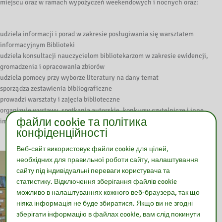
miejscu oraz w ramach wypożyczeń weekendowych i nocnych oraz:
udziela informacji i porad w zakresie posługiwania się warsztatem
informacyjnym Biblioteki
udziela konsultacji nauczycielom bibliotekarzom w zakresie ewidencji,
gromadzenia i opracowania zbiorów
udziela pomocy przy wyborze literatury na dany temat
sporządza zestawienia bibliograficzne
prowadzi warsztaty i zajęcia biblioteczne
organizuje wystawy, spotkania autorskie, konkursy czytelnicze i inne
файли cookie та політика
imprezy promujące książkę i czytelnictwo
конфіденційності
Веб-сайт використовує файли cookie для цілей,
необхідних для правильної роботи сайту, налаштування
сайту під індивідуальні переваги користувача та
статистику. Відключення зберігання файлів cookie
можливо в налаштуваннях кожного веб-браузера, так що
ніяка інформація не буде збиратися. Якщо ви не згодні
зберігати інформацію в файлах cookie, вам слід покинути