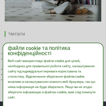
Читати
файли cookie та політика
конфіденційності
Warsztaty LEGO inspirowane książką
Biblioteka Pedagogiczna na I Targach Edukacji i Pracy w Makowie
Веб-сайт використовує файли cookie для цілей,
Mazowieckim
необхідних для правильної роботи сайту, налаштування
Tydzień Czytania Dzieciom
сайту під індивідуальні переваги користувача та
Tydzień Czytania Dzieciom
статистику. Відключення зберігання файлів cookie
Szkolenie „Sztuczna inteligencja w pracy nauczyciela”
можливо в налаштуваннях кожного веб-браузера, так що
ніяка інформація не буде збиратися. Якщо ви не згодні
зберігати інформацію в файлах cookie, вам слід покинути
сайт.