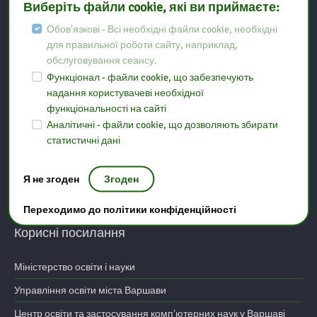
Виберіть файли cookie, які ви приймаєте:
Kontakt
Обов'язкові - Всі необхідні файли cookie, необхідні
для правильної роботи сайту, наприклад,
обслуговування сеансу.
Biblioteka Pedagogiczna w Ostrołęce Filia w Makowie
Функціонал - файли cookie, що забезпечують
Mazowieckim
надання користувачеві необхідної
функціональності на сайті
Аналітичні - файли cookie, що дозволяють збирати
ul. Duńskiego Czerwonego Krzyża 3A
статистичні дані
06-200 Maków Mazowiecki
Я не згоден
Згоден
tel: (29) 717 10 10
e-mail:
makow@bp.ostroleka.pl
Переходимо до політики конфіденційності
Корисні посилання
Міністерство освіти і науки
Управління освіти міста Варшави
Центр освіти та застосування комп’ютерних наук у Варшаві