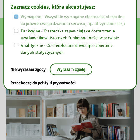
Zaznacz cookies, które akceptujesz:
Wymagane - Wszystkie wymagane ciasteczka niezbędne
do prawidłowego działania serwisu, np. utrzymanie sesji
E-usługi
Funkcyjne - Ciasteczka zapewniające dostarczenie
użytkownikowi istotnych funkcjonalności w serwisie
Analityczne - Ciasteczka umożliwiające zbieranie
danych statystycznych
Nasza biblioteka
Nie wyrażam zgody
Wyrażam zgodę
Przechodzę do polityki prywatności