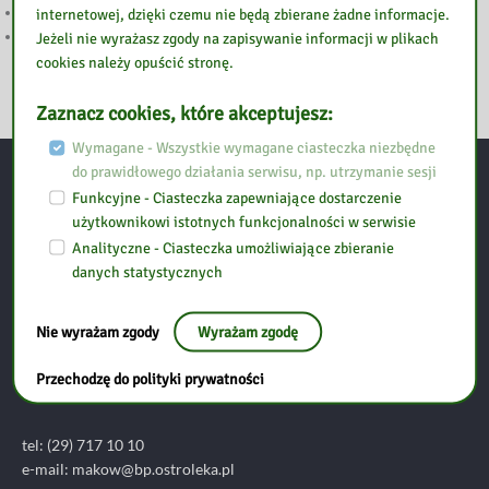
Tydzień Czytania Dzieciom
internetowej, dzięki czemu nie będą zbierane żadne informacje.
Szkolenie „Sztuczna inteligencja w pracy nauczyciela”
Jeżeli nie wyrażasz zgody na zapisywanie informacji w plikach
cookies należy opuścić stronę.
Zaznacz cookies, które akceptujesz:
Wymagane - Wszystkie wymagane ciasteczka niezbędne
do prawidłowego działania serwisu, np. utrzymanie sesji
Kontakt
Funkcyjne - Ciasteczka zapewniające dostarczenie
użytkownikowi istotnych funkcjonalności w serwisie
Analityczne - Ciasteczka umożliwiające zbieranie
Biblioteka Pedagogiczna w Ostrołęce Filia w Makowie
danych statystycznych
Mazowieckim
Nie wyrażam zgody
Wyrażam zgodę
ul. Duńskiego Czerwonego Krzyża 3A
Przechodzę do polityki prywatności
06-200 Maków Mazowiecki
tel: (29) 717 10 10
e-mail:
makow@bp.ostroleka.pl