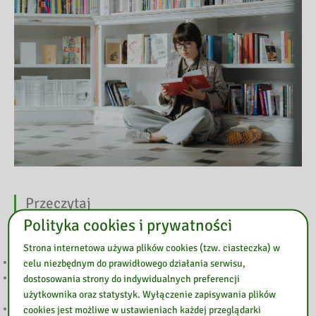
Przeczytaj
Polityka cookies i prywatności
Strona internetowa używa plików cookies (tzw. ciasteczka) w
Warsztaty LEGO inspirowane książką
celu niezbędnym do prawidłowego działania serwisu,
Biblioteka Pedagogiczna na I Targach Edukacji i Pracy w Makowie
dostosowania strony do indywidualnych preferencji
Mazowieckim
użytkownika oraz statystyk. Wyłączenie zapisywania plików
Tydzień Czytania Dzieciom
cookies jest możliwe w ustawieniach każdej przeglądarki