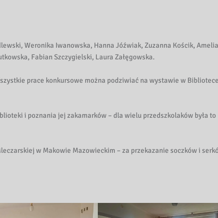
dlewski, Weronika Iwanowska, Hanna Jóźwiak, Zuzanna Kościk, Ameli
utkowska, Fabian Szczygielski, Laura Załęgowska.
 Wszystkie prace konkursowe można podziwiać na wystawie w Bibliotec
lioteki i poznania jej zakamarków – dla wielu przedszkolaków była to
leczarskiej w Makowie Mazowieckim – za przekazanie soczków i serk