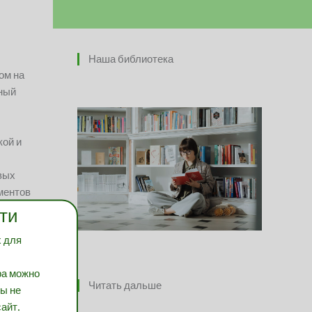
Наша библиотека
ом на
нный
кой и
вых
ментов
ие у
ти
х для
,
в
ра можно
Читать дальше
вы не
айт.