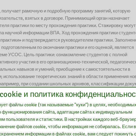
, получает рамочную и подробную программу занятий, которую
язательств, взятых в договоре. Принимающий орган назначает
ителя практики по месту прохождения практики. Стажировку могут
ла научной информации ВПА. Ход прохождения практики студент
 практики» и подтверждается руководителем практики. Заполне
подготовленным по окончании практики и его оценкой, является
теме УСОС. Цель практики: ознакомление студентов с полной
тивного участия в его организационно-технической, педагогичес
альных навыков и умений; приобщение к самостоятельности в
и; использование теоретических знаний в области применения но
(например, при создании школьных архивов, классификации доку
информационных услуг и модернизации рабочих мест; формирован
cookie и политика конфиденциальнос
бладать высокой профессиональной и этической квалификацией;
ует файлы cookie (так называемые "куки") в целях, необходимы
(коммуникация, информатика, фактический контакт с читателем
 функционирования сайта, адаптации сайта к индивидуальным
ство с пользователем, креативность, выражающаяся в том числе 
м пользователя и статистики. В настройках каждого веб-браузе
ование компетенций самих пользователей) показывая
анение файлов cookie, чтобы информация не собиралась. Если 
тверждая правильность избранной профессии».
охранением информации в файлах cookie, вам следует покинуть с