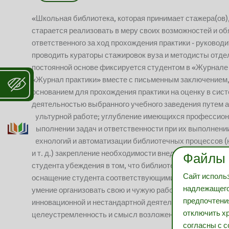
«Школьная библиотека, которая принимает стажера(ов)
старается реализовать в меру своих возможностей и об
ответственного за ход прохождения практики - руковод
проводить кураторы стажировок вуза и методисты отде
постоянной основе фиксируется студентом в «Журнале
«Журнал практики» вместе с письменным заключением, 
основанием для прохождения практики на оценку в сис
деятельностью выбранного учебного заведения путем ак
культурной работе; углубление имеющихся профессион
выполнении задач и ответственности при их выполнени
технологий и автоматизации библиотечных процессов 
и т. д.) закрепление необходимости внедрения новых 
Файлы 
студента убеждения в том, что библиотекарь должен о
Сайт использ
оснащение студента соответствующими компетенциями 
надлежащего
умение организовать свою и чужую работу, сотрудниче
предпочтения
инновационной и нестандартной деятельности, формир
отключить хр
целеустремленность и смысл возложенных задач и под
согласны с с