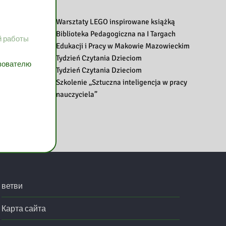
Warsztaty LEGO inspirowane książką
Biblioteka Pedagogiczna na I Targach
й работы
Edukacji i Pracy w Makowie Mazowieckim
Tydzień Czytania Dzieciom
ьзователю
Tydzień Czytania Dzieciom
Szkolenie „Sztuczna inteligencja w pracy
nauczyciela”
ветви
Карта сайта