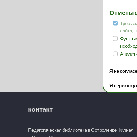
Отметьте
Требуем
сайта, 
Функцио
необход
Аналити
Я не соглас
Я перехожу
контакт
Педагогическая библиотека в Остроленке Филиал