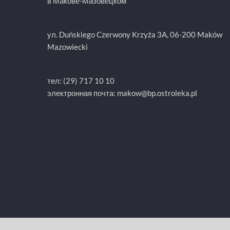
в Макове-Мазовецком
ул. Duńskiego Czerwony Krzyża 3A, 06-200 Maków
Mazowiecki
тел: (29) 717 10 10
электронная почта:
makow@bp.ostroleka.pl